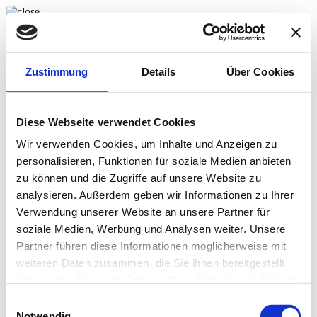
Flaschtal
Maso
Appartmenti
Zustimmung
Details
Über Cookies
Dintorni
Galleria
Contatto
de
en
it
Diese Webseite verwendet Cookies
Wir verwenden Cookies, um Inhalte und Anzeigen zu
Richiesta
personalisieren, Funktionen für soziale Medien anbieten
Prenota
Appartmenti
zu können und die Zugriffe auf unsere Website zu
Informazioni utili
analysieren. Außerdem geben wir Informationen zu Ihrer
Servizi inclusi
Verwendung unserer Website an unsere Partner für
Servizi inclusi
soziale Medien, Werbung und Analysen weiter. Unsere
Partner führen diese Informationen möglicherweise mit
erbe aromatiche fresche del nostro orto
weiteren Daten zusammen, die Sie ihnen bereitgestellt
Wi-Fi
haben oder die sie im Rahmen Ihrer Nutzung der Dienste
parco giochi per bambini
gesammelt haben.
parcheggio
Einwilligungsauswahl
sedie sdraio e ombrelloni all’aria aperta
Notwendig